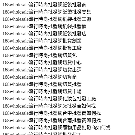
168wholesale流行時尚批發網紙袋批發商
168wholesale流行時尚批發網紙袋批發零售
168wholesale流行時尚批發網紙袋批發工廠
168wholesale流行時尚批發網紙袋批發價
168wholesale流行時尚批發網紙袋批發店
168wholesale流行時尚批發網批貨創業
168wholesale流行時尚批發網批貨工廠
168wholesale流行時尚批發網切貨包
168wholesale流行時尚批發網切貨中心
168wholesale流行時尚批發網切貨出清
168wholesale流行時尚批發網切貨商
168wholesale流行時尚批發網切貨批發
168wholesale流行時尚批發網切貨市場
168wholesale流行時尚批發網化妝包批發工廠
168wholesale流行時尚批發網3c批發商如何找
168wholesale流行時尚批發網台中批發商如何找
168wholesale流行時尚批發網台南批發商如何找
168wholesale流行時尚批發網寵物用品批發商如何找
168wholesale流行時尚批發網批發代工