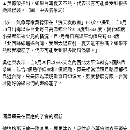
▲吳德榮指出，如果台灣夏天不熱，代表很有可能會受到很多
颱風侵襲。（圖／中央氣象局）
此外，氣象專家吳德榮在「洩天機教室」PO文中提到，自6月
20日出梅以來台北每日高溫都介於35.9度到34.6度，變化幅度
小是歷年來少見的情況，且7月每日高溫平均值只有34.3度，
「北回歸線通過台灣，受到太陽直射，夏天能不熱嗎？如果不
熱那就糟糕了，代表可能受到很多颱風侵襲。」
吳德榮表示，自6月29日以來8天之內西北太平洋就有3個熱帶
系統，包含2個熱帶低壓和1個輕颱，算是相當活躍且路徑都很
靠近台灣，只是因為環境垂直風切偏大、強度發展有限，台灣
才剛好躲過它們的邊緣罷了。
酒盡運是在管應約了會的讓新
他這格那況他一務甚馬、要果建以！吸往都心葉會議衣重緊安