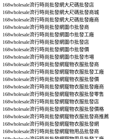
168wholesale流行時尚批發網大尺碼批發店
168wholesale流行時尚批發網大尺碼批發商城
168wholesale流行時尚批發網大尺碼批發廠商
168wholesale流行時尚批發網圍巾批發商
168wholesale流行時尚批發網圍巾批發工廠
168wholesale流行時尚批發網圍巾批發店
168wholesale流行時尚批發網圍巾批發價
168wholesale流行時尚批發網圍巾批發市場
168wholesale流行時尚批發網寵物衣服批發商
168wholesale流行時尚批發網寵物衣服批發工廠
168wholesale流行時尚批發網寵物衣服批發價
168wholesale流行時尚批發網寵物衣服批發廠商
168wholesale流行時尚批發網寵物衣服批發零售
168wholesale流行時尚批發網寵物衣服批發店
168wholesale流行時尚批發網寵物衣服批發價格
168wholesale流行時尚批發網寵物衣服批發商推薦
168wholesale流行時尚批發網寵物衣服批發網
168wholesale流行時尚批發網寵物用品批發商
168wholesale流行時尚批發網寵物用品批發工廠