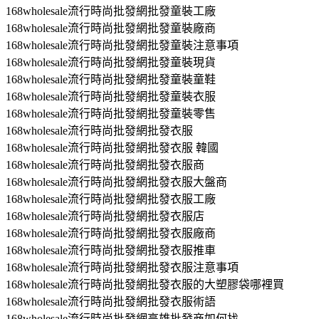
168wholesale流行時尚批發網批發童裝工廠
168wholesale流行時尚批發網批發童裝廠商
168wholesale流行時尚批發網批發童裝注意事項
168wholesale流行時尚批發網批發童裝現貨
168wholesale流行時尚批發網批發童裝童鞋
168wholesale流行時尚批發網批發童裝衣服
168wholesale流行時尚批發網批發童裝零售
168wholesale流行時尚批發網批發衣服
168wholesale流行時尚批發網批發衣服 韓國
168wholesale流行時尚批發網批發衣服商
168wholesale流行時尚批發網批發衣服大盤商
168wholesale流行時尚批發網批發衣服工廠
168wholesale流行時尚批發網批發衣服店
168wholesale流行時尚批發網批發衣服廠商
168wholesale流行時尚批發網批發衣服推車
168wholesale流行時尚批發網批發衣服注意事項
168wholesale流行時尚批發網批發衣服的大塑膠袋哪裡買
168wholesale流行時尚批發網批發衣服術語
168wholesale流行時尚批發網高雄批發商如何找