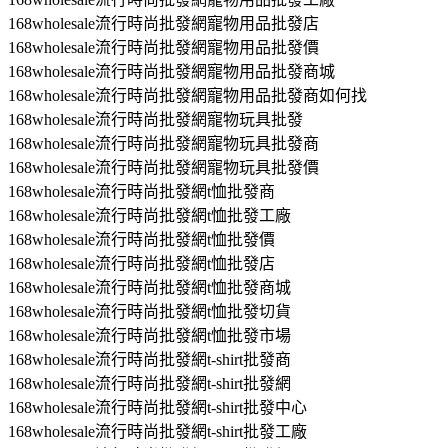
168wholesale流行時尚批發網寵物用品批發店
168wholesale流行時尚批發網寵物用品批發價
168wholesale流行時尚批發網寵物用品批發商城
168wholesale流行時尚批發網寵物用品批發商如何找
168wholesale流行時尚批發網寵物玩具批發
168wholesale流行時尚批發網寵物玩具批發商
168wholesale流行時尚批發網寵物玩具批發價
168wholesale流行時尚批發網t恤批發商
168wholesale流行時尚批發網t恤批發工廠
168wholesale流行時尚批發網t恤批發價
168wholesale流行時尚批發網t恤批發店
168wholesale流行時尚批發網t恤批發商城
168wholesale流行時尚批發網t恤批發切貨
168wholesale流行時尚批發網t恤批發市場
168wholesale流行時尚批發網t-shirt批發商
168wholesale流行時尚批發網t-shirt批發網
168wholesale流行時尚批發網t-shirt批發中心
168wholesale流行時尚批發網t-shirt批發工廠