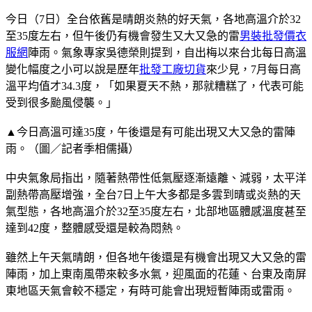
今日（7日）全台依舊是晴朗炎熱的好天氣，各地高溫介於32
至35度左右，但午後仍有機會發生又大又急的雷
男裝批發價衣
服網
陣雨。氣象專家吳德榮則提到，自出梅以來台北每日高溫
變化幅度之小可以說是歷年
批發工廠切貨
來少見，7月每日高
溫平均值才34.3度，「如果夏天不熱，那就糟糕了，代表可能
受到很多颱風侵襲。」
▲今日高溫可達35度，午後還是有可能出現又大又急的雷陣
雨。（圖／記者季相儒攝）
中央氣象局指出，隨著熱帶性低氣壓逐漸遠離、減弱，太平洋
副熱帶高壓增強，全台7日上午大多都是多雲到晴或炎熱的天
氣型態，各地高溫介於32至35度左右，北部地區體感溫度甚至
達到42度，整體感受還是較為悶熱。
雖然上午天氣晴朗，但各地午後還是有機會出現又大又急的雷
陣雨，加上東南風帶來較多水氣，迎風面的花蓮、台東及南屏
東地區天氣會較不穩定，有時可能會出現短暫陣雨或雷雨。