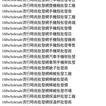
168wholesale流行時尚批發網登機箱批發工廠
168wholesale流行時尚批發網手機殼批發商
168wholesale流行時尚批發網手機殼批發工廠
168wholesale流行時尚批發網手機殼批發商城
168wholesale流行時尚批發網手機殼批發價
168wholesale流行時尚批發網手機殼批發店
168wholesale流行時尚批發網手機殼批發廠商
168wholesale流行時尚批發網手機殼批發零售
168wholesale流行時尚批發網手機架批發商
168wholesale流行時尚批發網汽車手機架批發
168wholesale流行時尚批發網車用手機架批發
168wholesale流行時尚批發網被子批發商
168wholesale流行時尚批發網棉被批發工廠
168wholesale流行時尚批發網棉被批發商
168wholesale流行時尚批發網棉被批發價
168wholesale流行時尚批發網棉被批發市場
168wholesale流行時尚批發網保溫杯批發工廠
168wholesale流行時尚批發網保溫杯批發商