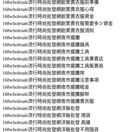
168wholesale流行時尚批發網創業賣衣服前準備
168wholesale流行時尚批發網創業賣衣服心得
168wholesale流行時尚批發網創業賣衣服資金
168wholesale流行時尚批發網創業賣衣服需要多少資金
168wholesale流行時尚批發網創業賣衣服須知
168wholesale流行時尚批發網夜市擺攤
168wholesale流行時尚批發網夜市擺攤器具
168wholesale流行時尚批發網夜市擺攤工具
168wholesale流行時尚批發網夜市擺攤工具專賣店
168wholesale流行時尚批發網夜市擺攤工具販賣商
168wholesale流行時尚批發網夜市擺攤架
168wholesale流行時尚批發網夜市擺攤注意事項
168wholesale流行時尚批發網夜市擺攤租金
168wholesale流行時尚批發網夜市擺攤腳架
168wholesale流行時尚批發網夜市擺攤賣衣服
168wholesale流行時尚批發網洋裝批發
168wholesale流行時尚批發網洋裝批發 現貨
168wholesale流行時尚批發網洋裝批發 高雄
168wholesale流行時尚批發網洋裝批發不用囤貨