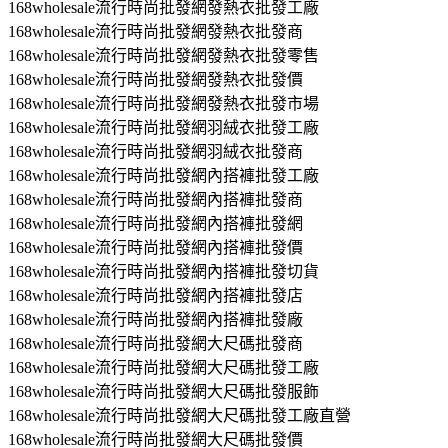
168wholesale流行時尚批發網發熱衣批發工廠
168wholesale流行時尚批發網發熱衣批發商
168wholesale流行時尚批發網發熱衣批發零售
168wholesale流行時尚批發網發熱衣批發價
168wholesale流行時尚批發網發熱衣批發市場
168wholesale流行時尚批發網羽絨衣批發工廠
168wholesale流行時尚批發網羽絨衣批發商
168wholesale流行時尚批發網內搭褲批發工廠
168wholesale流行時尚批發網內搭褲批發商
168wholesale流行時尚批發網內搭褲批發網
168wholesale流行時尚批發網內搭褲批發價
168wholesale流行時尚批發網內搭褲批發切貨
168wholesale流行時尚批發網內搭褲批發店
168wholesale流行時尚批發網內搭褲批發廠
168wholesale流行時尚批發網大尺碼批發商
168wholesale流行時尚批發網大尺碼批發工廠
168wholesale流行時尚批發網大尺碼批發服飾
168wholesale流行時尚批發網大尺碼批發工廠直營
168wholesale流行時尚批發網大尺碼批發價