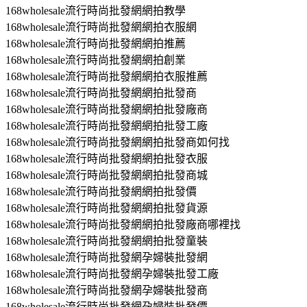
168wholesale流行時尚批發網網拍教學
168wholesale流行時尚批發網網拍衣服網
168wholesale流行時尚批發網網拍推薦
168wholesale流行時尚批發網網拍創業
168wholesale流行時尚批發網網拍衣服推薦
168wholesale流行時尚批發網網拍批發商
168wholesale流行時尚批發網網拍批發廠商
168wholesale流行時尚批發網網拍批發工廠
168wholesale流行時尚批發網網拍批發商如何找
168wholesale流行時尚批發網網拍批發衣服
168wholesale流行時尚批發網網拍批發商城
168wholesale流行時尚批發網網拍批發價
168wholesale流行時尚批發網網拍批發貨源
168wholesale流行時尚批發網網拍批發廠商哪裡找
168wholesale流行時尚批發網網拍批發童裝
168wholesale流行時尚批發網孕婦裝批發網
168wholesale流行時尚批發網孕婦裝批發工廠
168wholesale流行時尚批發網孕婦裝批發商
168wholesale流行時尚批發網孕婦裝批發價